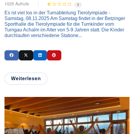
1025 Aufrufe
1
Es ist viel los in der Turnabteilung Tierolympiade -
Samstag, 08.11.2025 Am Samstag findet in der Betzinger
Sporthalle die Tierolympiade für die Turnkinder vom
Turngau Achalm im Alter von 5-9 Jahren statt. Die Kinder
durchlaufen verschiedene Statione...
Weiterlesen