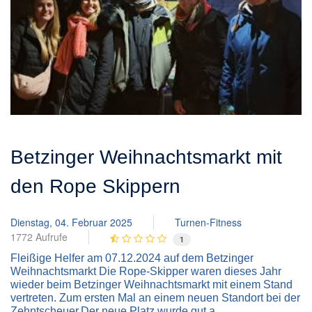
Betzinger Weihnachtsmarkt mit
den Rope Skippern
Dienstag, 04. Februar 2025
Turnen-Fitness
1772 Aufrufe
1
Fleißige Helfer am 07.12.2024 auf dem Betzinger
Weihnachtsmarkt Die Rope-Skipper waren dieses Jahr
wieder beim Betzinger Weihnachtsmarkt mit einem Stand
vertreten. Zum ersten Mal an einem neuen Standort bei der
Zehntscheuer.Der neue Platz wurde gut a...