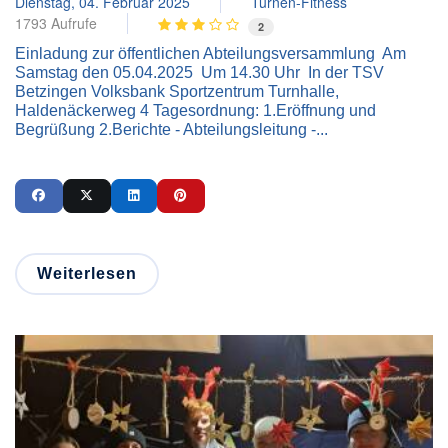
Dienstag, 04. Februar 2025
Turnen-Fitness
1793 Aufrufe
2
Einladung zur öffentlichen Abteilungsversammlung Am
Samstag den 05.04.2025 Um 14.30 Uhr In der TSV
Betzingen Volksbank Sportzentrum Turnhalle,
Haldenäckerweg 4 Tagesordnung: 1.Eröffnung und
Begrüßung 2.Berichte - Abteilungsleitung -...
Weiterlesen