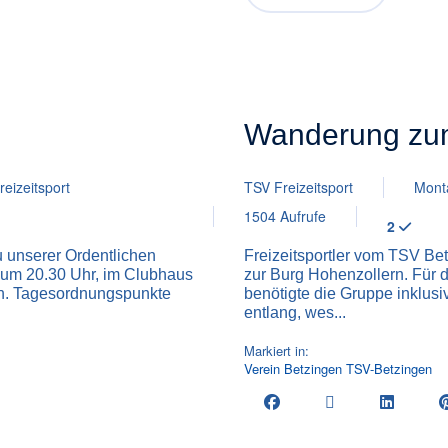
Wanderung zu
reizeitsport
TSV Freizeitsport
Mont
1504 Aufrufe
2
zu unserer Ordentlichen
Freizeitsportler vom TSV Be
um 20.30 Uhr, im Clubhaus
zur Burg Hohenzollern. Für
n. Tagesordnungspunkte
benötigte die Gruppe inklus
entlang, wes...
Markiert in:
Verein
Betzingen
TSV-Betzingen