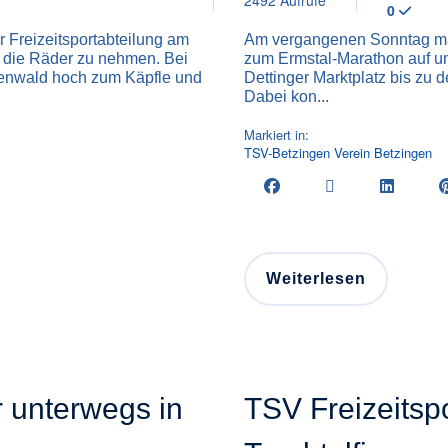
2492 Aufrufe
0
r Freizeitsportabteilung am
Am vergangenen Sonntag mach
r die Räder zu nehmen. Bei
zum Ermstal-Marathon auf um
senwald hoch zum Käpfle und
Dettinger Marktplatz bis zu 
Dabei kon...
Markiert in:
TSV-Betzingen
Verein
Betzingen
Weiterlesen
r unterwegs in
TSV Freizeitsp