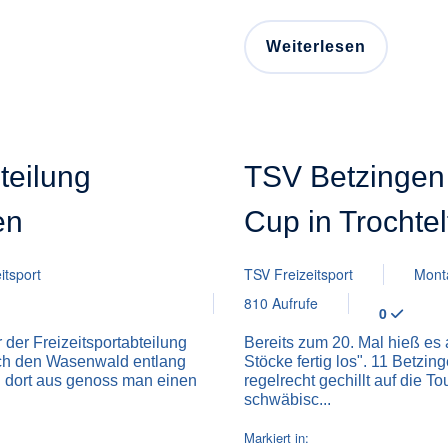
Weiterlesen
teilung
TSV Betzingen 
en
Cup in Trochte
itsport
TSV Freizeitsport
Mont
810 Aufrufe
0
 der Freizeitsportabteilung
Bereits zum 20. Mal hieß es 
rch den Wasenwald entlang
Stöcke fertig los". 11 Betzin
n dort aus genoss man einen
regelrecht gechillt auf die T
schwäbisc...
Markiert in: