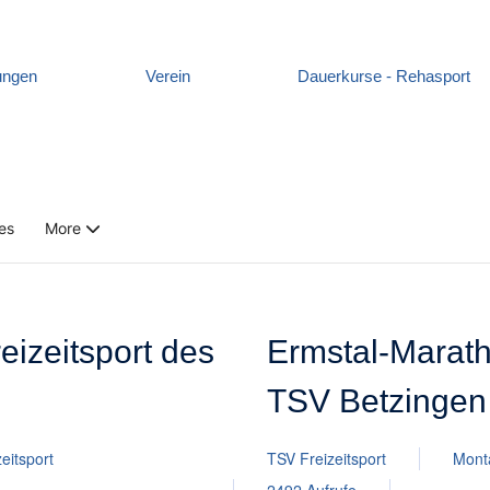
ungen
Verein
Dauerkurse - Rehasport
es
More
eizeitsport des
Ermstal-Marath
TSV Betzingen
zeitsport
TSV Freizeitsport
Monta