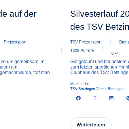
e auf der
Silvesterlauf 2
des TSV Betzi
Freizeitsport
TSV Freizeitsport
Diens
1829 Aufrufe
0
singen um gemeinsam im
Gut gelaunt und bei bestem We
chdem am
zum letzten sportlichen High
gemacht wurde, traf man
Clubhaus des TSV Betzingen g
Markiert in:
TSV-Betzingen
Verein
Betzingen
Weiterlesen