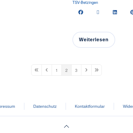
TSV-Betzingen
Weiterlesen
1
2
3
First Page
Previous Page
Next Page
Last Page
pressum
Datenschutz
Kontaktformular
Wider