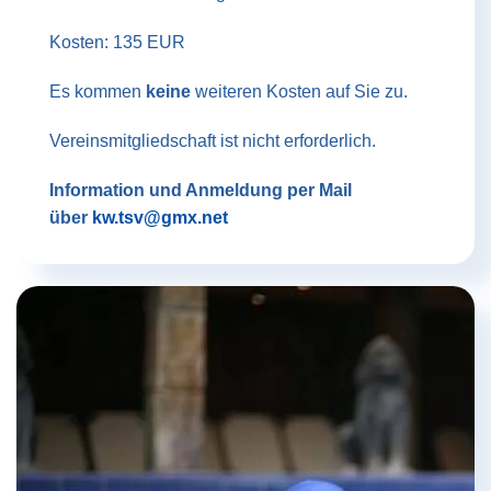
Kosten: 135 EUR
Es kommen
keine
weiteren Kosten auf Sie zu.
Vereinsmitgliedschaft ist nicht erforderlich.
Information und Anmeldung per Mail
über
kw.tsv@gmx.net