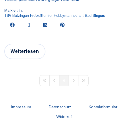
Markiert in:
TSV-Betzingen
Freizeitturnier
Hobbymannschaft
Bad Singers
Weiterlesen
1
First Page
Previous Page
Next Page
Last Page
Impressum
Datenschutz
Kontaktformular
Widerruf