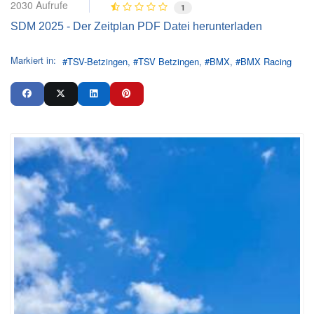
2030 Aufrufe
1
SDM 2025 - Der Zeitplan PDF Datei herunterladen
Markiert in:
TSV-Betzingen
TSV Betzingen
BMX
BMX Racing