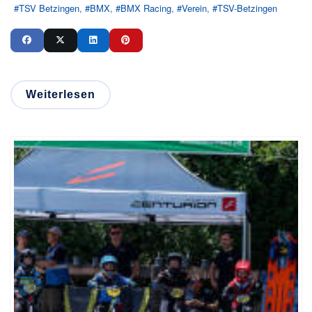
TSV Betzingen
BMX
BMX Racing
Verein
TSV-Betzingen
Weiterlesen