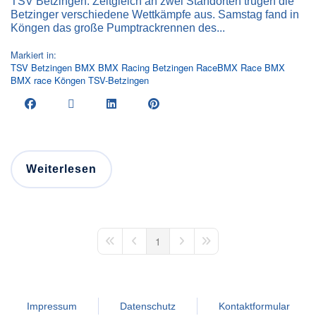
TSV Betzingen. Zeitgleich an zwei Standorten trugen die
Betzinger verschiedene Wettkämpfe aus. Samstag fand in
Köngen das große Pumptrackrennen des...
Markiert in:
TSV Betzingen
BMX
BMX Racing
Betzingen
RaceBMX
Race BMX
BMX race
Köngen
TSV-Betzingen
Weiterlesen
1
First Page
Previous Page
Next Page
Last Page
Impressum
Datenschutz
Kontaktformular